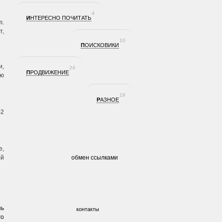
4
ИНТЕРЕСНО ПОЧИТАТЬ
m.
т,
10
ПОИСКОВИКИ
и,
24
ПРОДВИЖЕНИЕ
ую
19
РАЗНОЕ
-2
е,
ой
обмен ссылками
шь
контакты
го