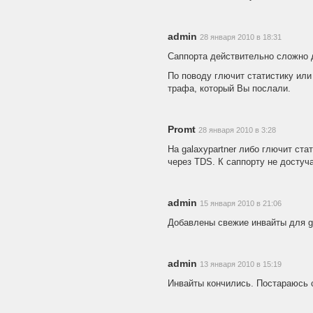
admin
28 января 2010 в 18:31
Саппорта действительно сложно д
По поводу глючит статистику или 
трафа, который Вы послали.
Promt
28 января 2010 в 3:28
На galaxypartner либо глючит ст
через TDS. К саппорту не достуч
admin
15 января 2010 в 21:06
Добавлены свежие инвайты для ga
admin
13 января 2010 в 15:19
Инвайты кончились. Постараюсь 