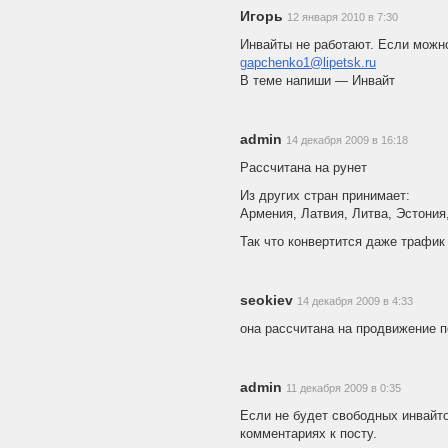
Игорь
12 января 2010 в 7:30
Инвайты не работают. Если можно
gapchenko1@lipetsk.ru
В теме напиши — Инвайт
admin
14 декабря 2009 в 16:18
Рассчитана на рунет
Из других стран принимает:
Армения, Латвия, Литва, Эстония
Так что конвертится даже трафик 
seokiev
14 декабря 2009 в 4:33
она рассчитана на продвижение п
admin
11 декабря 2009 в 0:35
Если не будет свободных инвайто
комментариях к посту.