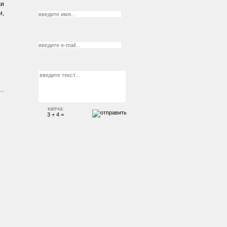
си
и,
капча:
3 + 4 =