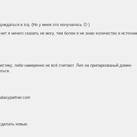
ождаться в icq. (Но у меня это получалось 🙂 )
нет я ничего сказать не могу, тем более я не знаю количество и источни
атистику, либо намеренно не всё считают. Лил на припаркованый домен
аться.
laxypartner.com
сделать новые.