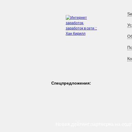
Se
Ус
Об
П
Ко
Спецпредложения:
Новая дейтинг партнерка на под