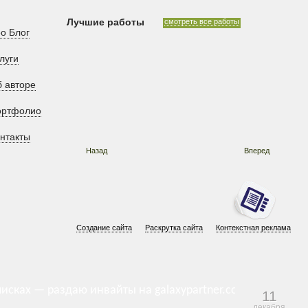
Лучшие работы
смотреть все работы
o Блог
луги
 авторе
ортфолио
нтакты
Назад
Вперед
Создание сайта
Раскрутка сайта
Контекстная реклама
писках — раздаю инвайты на galaxypartner.com
11
декабря