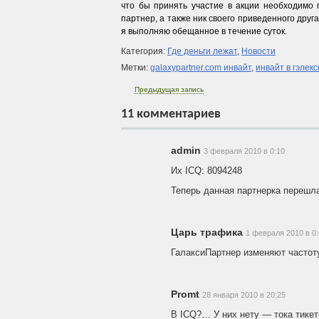
что бы принять участие в акции необходимо п
партнер, а также ник своего приведенного друг
я выполняю обещанное в течение суток.
Категория:
Где деньги лежат
,
Новости
Метки:
galaxypartner.com инвайт
,
инвайт в гэлек
Предыдущая запись
11 комментариев
admin
3 февраля 2010 в 0:10
Их ICQ: 8094248
Теперь данная партнерка перешл
Царь трафика
1 февраля 2010 в 0
ГалаксиПартнер изменяют частоту
Promt
28 января 2010 в 20:25
В ICQ?… У них нету — тока тикет