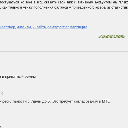
остучаться ко мне в icq, сказать свой ник с активным аккаунтом на гэлэк
а. Как только я увижу пополнения баланса у приведенного юзера из статистик
сипартнер
,
инвайты
,
инвайты galaxypartner
,
партнерка
Следующая запись
а в приватный режим
:40
 ребилльности с 7дней до 5. Это требует согласования в МТС
ы.