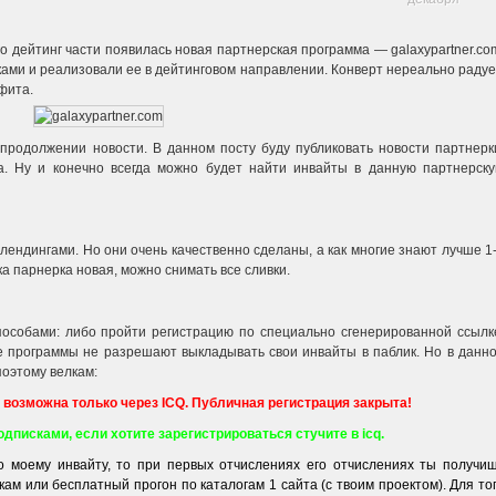
го дейтинг части появилась новая партнерская программа — galaxypartner.co
ами и реализовали ее в дейтинговом направлении. Конверт нереально радуе
фита.
 продолжении новости. В данном посту буду публиковать новости партнерк
. Ну и конечно всегда можно будет найти инвайты в данную партнерск
лендингами. Но они очень качественно сделаны, а как многие знают лучше 1
ка парнерка новая, можно снимать все сливки.
пособами: либо пройти регистрацию по специально сгенерированной ссылк
е программы не разрешают выкладывать свои инвайты в паблик. Но в данн
поэтому велкам:
 возможна только через ICQ. Публичная регистрация закрыта!
одписками, если хотите зарегистрироваться стучите в icq.
о моему инвайту, то при первых отчислениях его отчислениях ты получи
ам или бесплатный прогон по каталогам 1 сайта (с твоим проектом). Для то