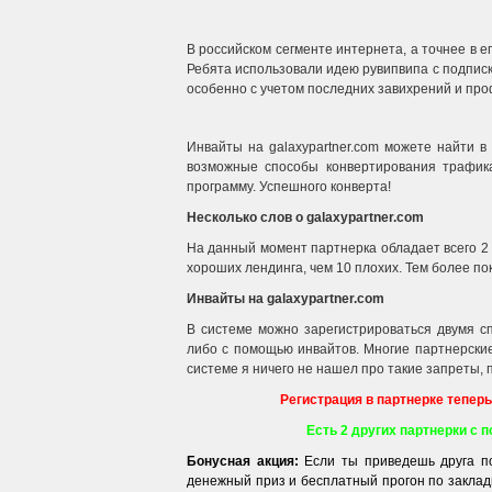
В российском сегменте интернета, а точнее в е
Ребята использовали идею рувипвипа с подписк
особенно с учетом последних завихрений и про
Инвайты на galaxypartner.com можете найти в
возможные способы конвертирования трафика
программу. Успешного конверта!
Несколько слов о galaxypartner.com
На данный момент партнерка обладает всего 2 
хороших лендинга, чем 10 плохих. Тем более по
Инвайты на galaxypartner.com
В системе можно зарегистрироваться двумя с
либо с помощью инвайтов. Многие партнерски
системе я ничего не нашел про такие запреты, 
Регистрация в партнерке теперь
Есть 2 других партнерки с п
Бонусная акция:
Если ты приведешь друга п
денежный приз и бесплатный прогон по закладк