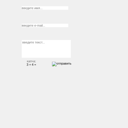
капча:
3 + 4 =