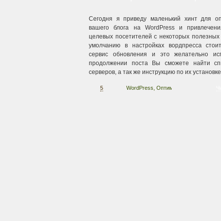
Сегодня я приведу маленький хинт для о
вашего блога на WordPress и привлечен
целевых посетителей с некоторых полезных 
умолчанию в настройках вордпресса стои
сервис обновления и это желательно ис
продолжении поста Вы сможете найти сп
серверов, а так же инструкцию по их установке
5
WordPress
,
Оптимизация
,
сервера о
Ч