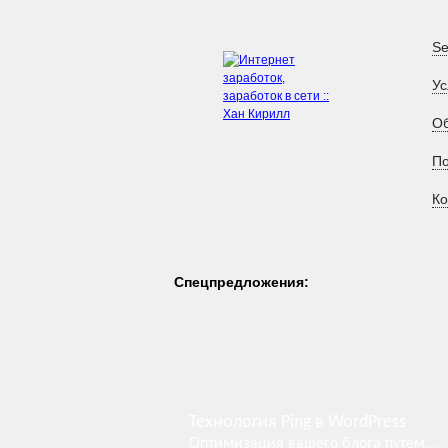
Se
Ус
Об
П
Ко
Спецпредложения:
Технология Ping в WordPress
Оптимизация вашего блога путем пингования