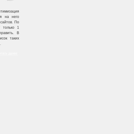
птимизация
ия на него
сайтов. По
т только 1
править. В
исок таких
.
бновления
итать далее
,
технология ping