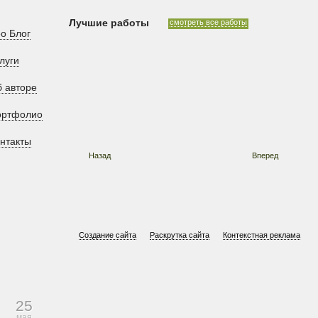
Лучшие работы
смотреть все работы
o Блог
луги
 авторе
ортфолио
нтакты
Назад
Вперед
Создание сайта
Раскрутка сайта
Контекстная реклама
25
мая