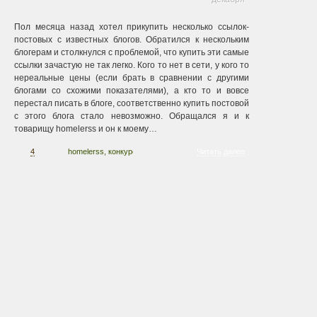
Пол месяца назад хотел прикупить несколько ссылок-
постовых с известных блогов. Обратился к нескольким
блогерам и столкнулся с проблемой, что купить эти самые
ссылки зачастую не так легко. Кого то нет в сети, у кого то
нереальные цены (если брать в сравнении с другими
блогами со схожими показателями), а кто то и вовсе
перестал писать в блоге, соответственно купить постовой
с этого блога стало невозможно. Обращался я и к
товарищу homelerss и он к моему…
4
homelerss
,
конкурс
,
новогодние картинки
Читать далее