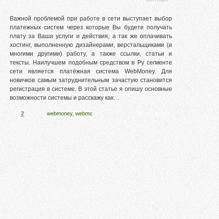
Важной проблемой при работе в сети выступает выбор
платежных систем через которые Вы будете получать
плату за Ваши услуги и действия, а так же оплачивать
хостинг, выполненную дизайнерами, верстальщиками (и
многими другими) работу, а также ссылки, статьи и
тексты. Наилучшем подобным средством в Ру сегменте
сети является платёжная система WebMoney. Для
новичков самым затруднительным зачастую становится
регистрация в системе. В этой статье я опишу основные
возможности системы и расскажу как…
2
webmoney
,
webmoney деньги
,
wmz
,
Читать далее
вебмани
,
заработать webmoney
,