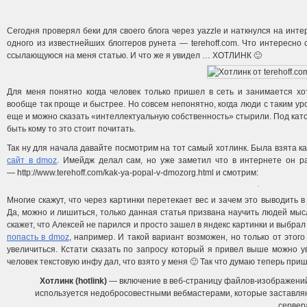
Сегодня проверял беки для своего блога через yazzle и наткнулся на инте
одного из известнейших блоггеров рунета — terehoff.com. Что интересно
ссылающуюся на меня статью. И что же я увидел … ХОТЛИНК 🙂
Для меня понятно когда человек только пришел в сеть и занимается хот
вообще так проще и быстрее. Но совсем непонятно, когда люди с таким уро
еще и можно сказать «интеллектуальную собственность» стырили. Под като
быть кому то это стоит почитать.
Так ну для начала давайте посмотрим на тот самый хотлинк. Была взята ка
сайт в dmoz
. Имейдж делал сам, но уже заметил что в интернете он р
— http://www.terehoff.com/kak-ya-popal-v-dmozorg.html и смотрим:
Многие скажут, что через картинки перетекает вес и зачем это выводить в
Да, можно и лишиться, только данная статья призвана научить людей мыс
скажет, что Алексей не парился и просто зашел в яндекс картинки и выбр
попасть в dmoz
, например. И такой вариант возможен, но только от этого
увеличиться. Кстати сказать по запросу который я привел выше можно у
человек текстовую инфу дал, что взято у меня 🙂 Так что думаю теперь при
Хотлинк (hotlink)
— включение в веб-страницу файлов-изображений 
используется недобросовестными вебмастерами, которые заставляют
сервер