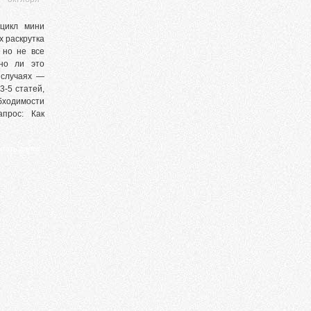
 цикл мини
х раскрутка
 но не все
но ли это
 случаях —
3-5 статей,
бходимости
апрос: Как
рума
итать далее
,
раскрутка форумов
,
форум