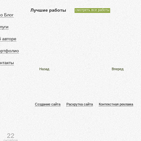
Лучшие работы
смотреть все работы
o Блог
луги
 авторе
ортфолио
нтакты
Назад
Вперед
Создание сайта
Раскрутка сайта
Контекстная реклама
22
октября