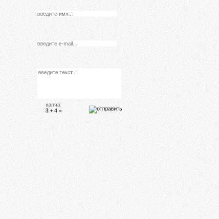
капча:
3 + 4 =