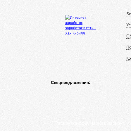
Se
Ус
Об
П
Ко
Спецпредложения:
Раскрутка форума: Как раскрутить форум ???